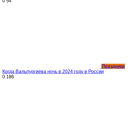
0
54
Праздники
Когда Вальпургиева ночь в 2024 году в России
0
186