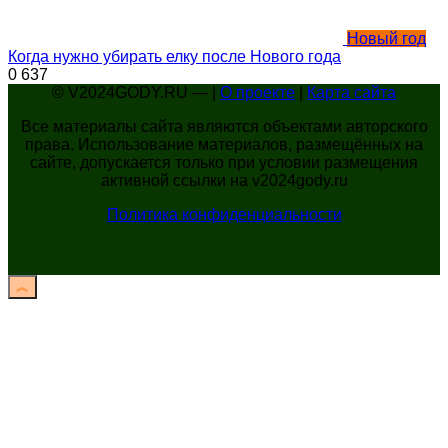
Новый год
Когда нужно убирать елку после Нового года
0
637
© V2024GODY.RU — |
О проекте
|
Карта сайта
Все материалы сайта являются объектами авторского
права. Использование материалов, размещённых на
сайте, допускается только при условии размещения
активной ссылки на v2024gody.ru
Политика конфиденциальности