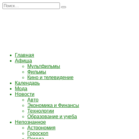
Перейти
Search
к
for:
содержанию
Главная
Афиша
Мультфильмы
Фильмы
Кино и телевидение
Календарь
Мода
Новости
Авто
Экономика и Финансы
Технологии
Образование и учеба
Непознанное
Астрономия
Гороскоп
Погода