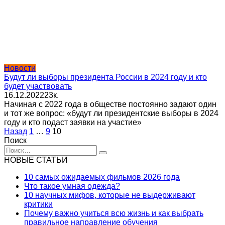
Новости
Будут ли выборы президента России в 2024 году и кто
будет участвовать
16.12.2022
2
3к.
Начиная с 2022 года в обществе постоянно задают один
и тот же вопрос: «будут ли президентские выборы в 2024
году и кто подаст заявки на участие»
Пагинация
Назад
1
…
9
10
записей
Поиск
Search
for:
НОВЫЕ СТАТЬИ
10 самых ожидаемых фильмов 2026 года
Что такое умная одежда?
10 научных мифов, которые не выдерживают
критики
Почему важно учиться всю жизнь и как выбрать
правильное направление обучения