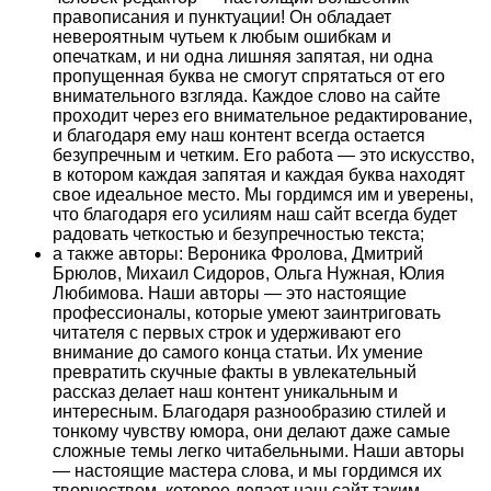
правописания и пунктуации! Он обладает
невероятным чутьем к любым ошибкам и
опечаткам, и ни одна лишняя запятая, ни одна
пропущенная буква не смогут спрятаться от его
внимательного взгляда. Каждое слово на сайте
проходит через его внимательное редактирование,
и благодаря ему наш контент всегда остается
безупречным и четким. Его работа — это искусство,
в котором каждая запятая и каждая буква находят
свое идеальное место. Мы гордимся им и уверены,
что благодаря его усилиям наш сайт всегда будет
радовать четкостью и безупречностью текста;
а также авторы: Вероника Фролова, Дмитрий
Брюлов, Михаил Сидоров, Ольга Нужная, Юлия
Любимова. Наши авторы — это настоящие
профессионалы, которые умеют заинтриговать
читателя с первых строк и удерживают его
внимание до самого конца статьи. Их умение
превратить скучные факты в увлекательный
рассказ делает наш контент уникальным и
интересным. Благодаря разнообразию стилей и
тонкому чувству юмора, они делают даже самые
сложные темы легко читабельными. Наши авторы
— настоящие мастера слова, и мы гордимся их
творчеством, которое делает наш сайт таким