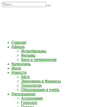
Перейти
Search
к
for:
содержанию
Главная
Афиша
Мультфильмы
Фильмы
Кино и телевидение
Календарь
Мода
Новости
Авто
Экономика и Финансы
Технологии
Образование и учеба
Непознанное
Астрономия
Гороскоп
Погода