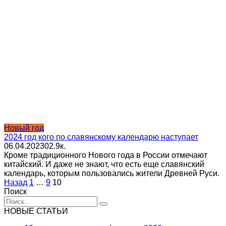
Новый год
2024 год кого по славянскому календарю наступает
06.04.2023
0
2.9к.
Кроме традиционного Нового года в России отмечают
китайский. И даже не знают, что есть еще славянский
календарь, которым пользовались жители Древней Руси.
Пагинация
Назад
1
…
9
10
записей
Поиск
Search
for:
НОВЫЕ СТАТЬИ