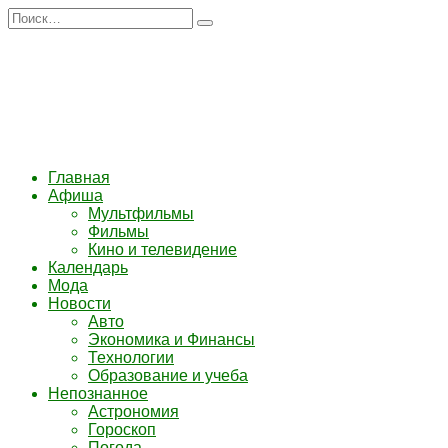
Перейти
Search
к
for:
содержанию
Главная
Афиша
Мультфильмы
Фильмы
Кино и телевидение
Календарь
Мода
Новости
Авто
Экономика и Финансы
Технологии
Образование и учеба
Непознанное
Астрономия
Гороскоп
Погода