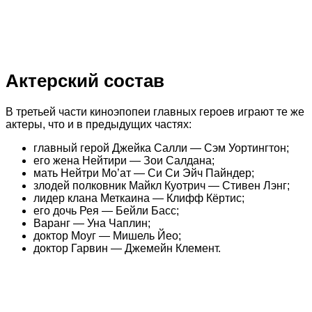
Актерский состав
В третьей части киноэпопеи главных героев играют те же
актеры, что и в предыдущих частях:
главный герой Джейка Салли — Сэм Уортингтон;
его жена Нейтири — Зои Салдана;
мать Нейтри Мо’ат — Си Си Эйч Пайндер;
злодей полковник Майкл Куотрич — Стивен Лэнг;
лидер клана Меткаина — Клифф Кёртис;
его дочь Рея — Бейли Басс;
Варанг — Уна Чаплин;
доктор Моуг — Мишель Йео;
доктор Гарвин — Джемейн Клемент.