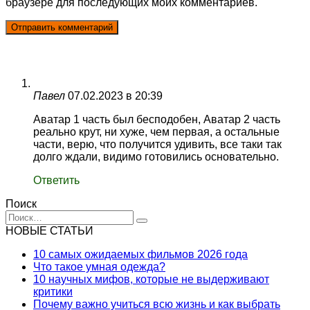
браузере для последующих моих комментариев.
Павел
07.02.2023 в 20:39
Аватар 1 часть был бесподобен, Аватар 2 часть
реально крут, ни хуже, чем первая, а остальные
части, верю, что получится удивить, все таки так
долго ждали, видимо готовились основательно.
Ответить
Поиск
Search
for:
НОВЫЕ СТАТЬИ
10 самых ожидаемых фильмов 2026 года
Что такое умная одежда?
10 научных мифов, которые не выдерживают
критики
Почему важно учиться всю жизнь и как выбрать