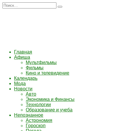
Перейти
Search
к
for:
содержанию
Главная
Афиша
Мультфильмы
Фильмы
Кино и телевидение
Календарь
Мода
Новости
Авто
Экономика и Финансы
Технологии
Образование и учеба
Непознанное
Астрономия
Гороскоп
Погода