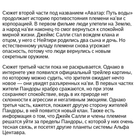
Сюжет второй части под названием «Аватар: Путь воды»
продолжает историю противостояния племени на’ви с
корпорацией. В первом фильме люди улетели на Землю,
а народ на’ви наконец-то смог вернуться к спокойной
мирной жизни. Джеймс Салли стал вождем клана и
отцом, у него с Нейтири родились два сына и дочь. Но
естественному укладу племени снова угрожает
опасность, потому что люди вернулись с новым
секретным оружием.
Сюжет третьей части пока не раскрывается. Однако в
интернете уже появился официальный трейлер картины,
по которому можно судить, что зрителя ожидает нечто
новое — они увидят разъяренных на’ви. В первых частях
жители Пандоры храбро сражаются, но при этом
сохраняют спокойствие, ведь в их природе нет
склонности к агрессии и негативным эмоциям. Однако
третья часть, кажется, покажет другую сторону жителей
Пандоры, в ней появится новый клан. Также есть
информация о том, что Джейк Салли и члены племени
решатся уйти за пределы Пандоры, с которой у них очень
тесная связь, и посетят другие планеты системы Альфа
Центавра.