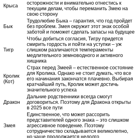
осторожности и внимательно отнестись к
Крыса
текущим делам, чтобы переманить Змею на
свою сторону
Трудолюбие Быка – гарантия, что год пройдет
Бык
без проблем. Змея окружит этот знак особой
заботой и поможет сделать запасы на будущее
Чтобы добиться согласия, Тигру придется
смирить гордость и пойти на уступки – уж
Тигр
слишком различаются темпераменты
медлительного земноводного и активного
хищника
Страх перед Змеей – естественное состояние
для Кролика. Однако не стоит думать, что все
Кролик
его начинания закончатся плачевно. Выбирая
(Кот)
кратчайший путь, Кролик может достичь
значительного успеха
Дальние родственники всегда смогут
Дракон
договориться. Поэтому для Дракона открыты
в 2025 все пути
Единственное, что может рассорить
представителей одного знака – это слишком
Змея
агрессивное поведение. Поэтому
сотрудничество складывается великолепно,
но чаще продолжается недолго