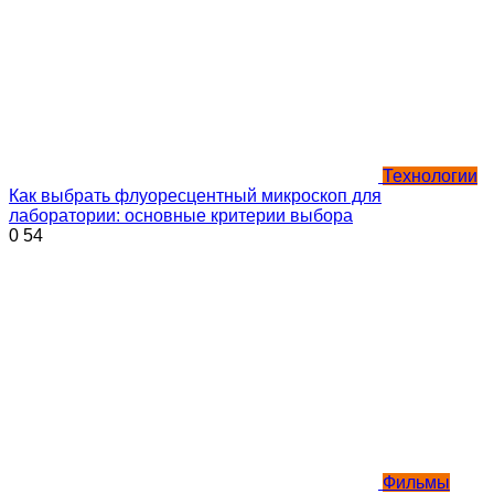
Технологии
Как выбрать флуоресцентный микроскоп для
лаборатории: основные критерии выбора
0
54
Фильмы