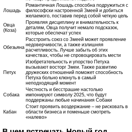
Романтичная Лошадь способна подружиться с
Лошадь
философски настроенной Змеей и добиться
желаемого, поставив перед собой четкую цель
Проявляя дисциплину и внимательность к
Овца
деталям, Овца получит немало подсказок,
(Коза)
которые обеспечат успех
Расстроить союз со Змеей может проявление
недоверчивости, а также излишняя
Обезьяна
расчетливость. Лучше забыть об этих
качествах, чтобы не спровоцировать мести
Изобретательность и упорство Петуха
вызывают восторг Змеи. Также развитию
Петух
дружеских отношений поможет способность
Петуха больно клюнуть в самый
неподходящий момент
Честность и бесстрашие настолько
Собака
импонируют символу 2025, что будут
поддержаны любые начинания Собаки
Стоит проявить воздержание – не рисковать в
Кабан
области бизнеса и поменьше смотреть
«налево»
В чем встречать Новый год,