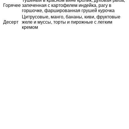
Тушеный в красном вине кролик, духовая рыба,
Горячее
запеченная с картофелем индейка, рагу в
горшочке, фаршированная грушей курочка
Цитрусовые, манго, бананы, киви, фруктовые
Десерт
желе и муссы, торты и пирожные с легким
кремом