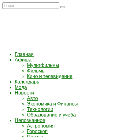
Перейти
Search
к
for:
содержанию
Главная
Афиша
Мультфильмы
Фильмы
Кино и телевидение
Календарь
Мода
Новости
Авто
Экономика и Финансы
Технологии
Образование и учеба
Непознанное
Астрономия
Гороскоп
Погода