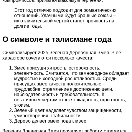
компромиссов, прилагая максимум терпения.
Этот год отлично подходит для романтических
отношений. Удачными будут брачные союзы –
их отличительной чертой станет прочность на
долгие годы.
О символе и талисмане года
Символизирует 2025 Зеленая Деревянная Змея. В ее
характере сочетаются несколько качеств:
Змее присущи хитрость, осторожность,
элегантность. Считается, что земноводное обладает
мудростью и холодной расчетливостью. Среди
присущих змее качеств положительные –
трудолюбие, стремление к достижению цели,
наблюдательность и требовательность. К
негативным чертам относят жадность, скрытность,
эгоизм.
Зеленый цвет наделяет чувством защищенности,
умиротворения, стабильности.
Дерево делает змею податливее.
Зеленая Древесная Змея проявляет доброту, стремится