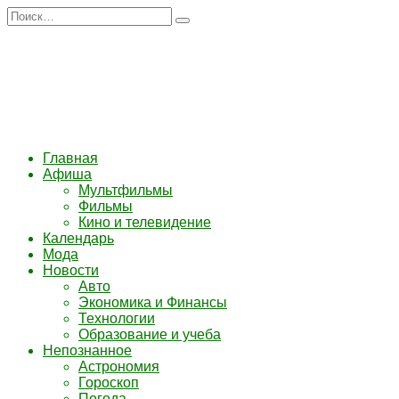
Перейти
Search
к
for:
содержанию
Главная
Афиша
Мультфильмы
Фильмы
Кино и телевидение
Календарь
Мода
Новости
Авто
Экономика и Финансы
Технологии
Образование и учеба
Непознанное
Астрономия
Гороскоп
Погода