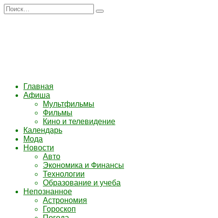
Перейти
Search
к
for:
содержанию
Главная
Афиша
Мультфильмы
Фильмы
Кино и телевидение
Календарь
Мода
Новости
Авто
Экономика и Финансы
Технологии
Образование и учеба
Непознанное
Астрономия
Гороскоп
Погода