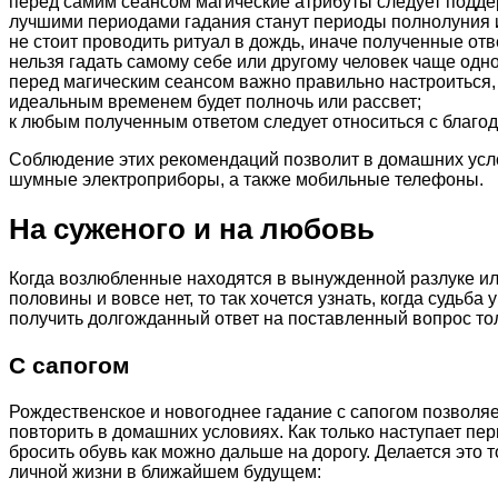
перед самим сеансом магические атрибуты следует поддер
лучшими периодами гадания станут периоды полнолуния и
не стоит проводить ритуал в дождь, иначе полученные от
нельзя гадать самому себе или другому человек чаще одног
перед магическим сеансом важно правильно настроиться, 
идеальным временем будет полночь или рассвет;
к любым полученным ответом следует относиться с благо
Соблюдение этих рекомендаций позволит в домашних усло
шумные электроприборы, а также мобильные телефоны.
На суженого и на любовь
Когда возлюбленные находятся в вынужденной разлуке или
половины и вовсе нет, то так хочется узнать, когда судь
получить долгожданный ответ на поставленный вопрос тол
С сапогом
Рождественское и новогоднее гадание с сапогом позволяет
повторить в домашних условиях. Как только наступает пер
бросить обувь как можно дальше на дорогу. Делается это т
личной жизни в ближайшем будущем: