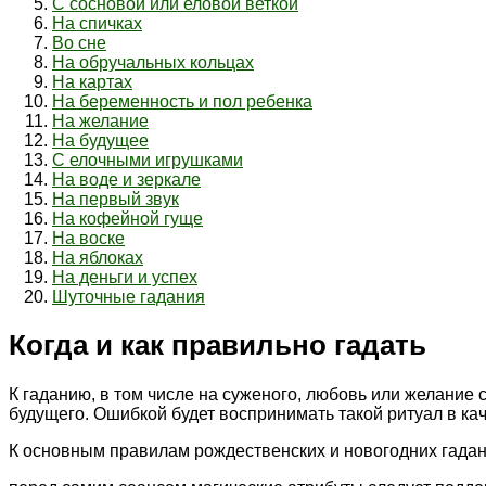
С сосновой или еловой веткой
На спичках
Во сне
На обручальных кольцах
На картах
На беременность и пол ребенка
На желание
На будущее
С елочными игрушками
На воде и зеркале
На первый звук
На кофейной гуще
На воске
На яблоках
На деньги и успех
Шуточные гадания
Когда и как правильно гадать
К гаданию, в том числе на суженого, любовь или желание с
будущего. Ошибкой будет воспринимать такой ритуал в кач
К основным правилам рождественских и новогодних гадан