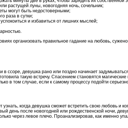
жать минуты две в руках, чтобы зарядить их собственной э
ли растущей луны, новогодняя ночь, сочельник;
веты могут быть недостоверными;
о раза в сутки;
успокоиться и избавиться от лишних мыслей;
дарностью.
виях организовать правильное гадание на любовь, сужен
 в ссоре, девушка рано или поздно начинает задумываться
ба уготовила такую встречу. Спасением становятся магическ
ько в том случае, если к самому процессу подойти серьезн
 узнать, когда девушка сможет встретить свою любовь и ког
вый день после новогодней или рождественской ночи, девуш
олько через левое плечо. Проанализировав, как именно упал