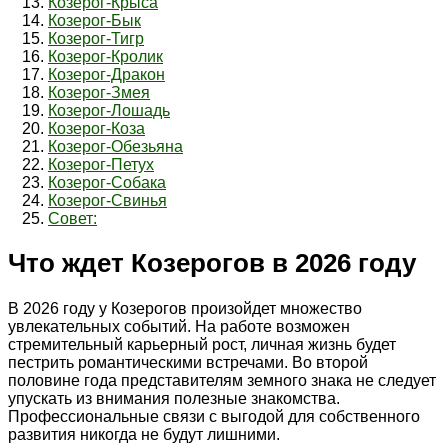
Козерог-Крыса
Козерог-Бык
Козерог-Тигр
Козерог-Кролик
Козерог-Дракон
Козерог-Змея
Козерог-Лошадь
Козерог-Коза
Козерог-Обезьяна
Козерог-Петух
Козерог-Собака
Козерог-Свинья
Совет:
Что ждет Козерогов в 2026 году
В 2026 году у Козерогов произойдет множество
увлекательных событий. На работе возможен
стремительный карьерный рост, личная жизнь будет
пестрить романтическими встречами. Во второй
половине года представителям земного знака не следует
упускать из внимания полезные знакомства.
Профессиональные связи с выгодой для собственного
развития никогда не будут лишними.