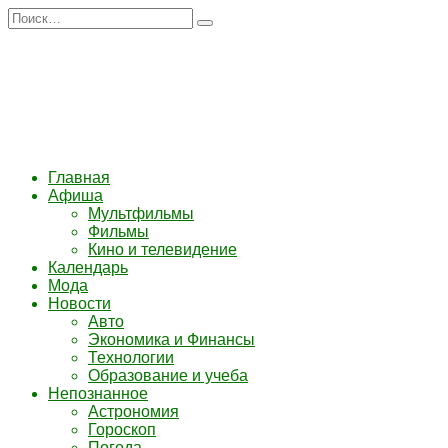
Перейти
Search
к
for:
содержанию
Главная
Афиша
Мультфильмы
Фильмы
Кино и телевидение
Календарь
Мода
Новости
Авто
Экономика и Финансы
Технологии
Образование и учеба
Непознанное
Астрономия
Гороскоп
Погода