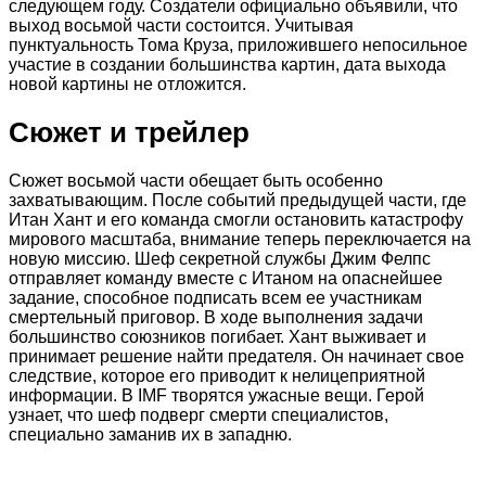
следующем году. Создатели официально объявили, что
выход восьмой части состоится. Учитывая
пунктуальность Тома Круза, приложившего непосильное
участие в создании большинства картин, дата выхода
новой картины не отложится.
Сюжет и трейлер
Сюжет восьмой части обещает быть особенно
захватывающим. После событий предыдущей части, где
Итан Хант и его команда смогли остановить катастрофу
мирового масштаба, внимание теперь переключается на
новую миссию. Шеф секретной службы Джим Фелпс
отправляет команду вместе с Итаном на опаснейшее
задание, способное подписать всем ее участникам
смертельный приговор. В ходе выполнения задачи
большинство союзников погибает. Хант выживает и
принимает решение найти предателя. Он начинает свое
следствие, которое его приводит к нелицеприятной
информации. В IMF творятся ужасные вещи. Герой
узнает, что шеф подверг смерти специалистов,
специально заманив их в западню.