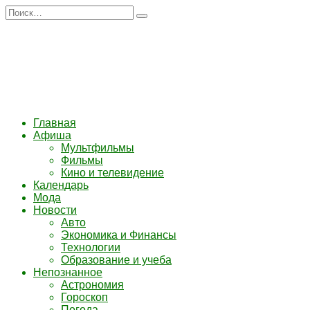
Перейти
Search
к
for:
содержанию
Главная
Афиша
Мультфильмы
Фильмы
Кино и телевидение
Календарь
Мода
Новости
Авто
Экономика и Финансы
Технологии
Образование и учеба
Непознанное
Астрономия
Гороскоп
Погода