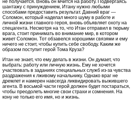
не получается. Вновь он мчится на работу. Подвергаясь
шантажу с принуждением, Итану нужно любыми
способами предоставить результат. Давний враг —
Соломон, который наделал много шуму в работе и
личной жизни главного героя, вновь объявляет охоту на
спецагента. Несмотря на то, что Итан отправил в тюрьму
врага, стоит принимать во внимание мир, в котором
живет Соломон. Тот обзавелся хорошими связями и ему
ничего не стоит, чтобы купить себе свободу. Каким же
образом поступит герой Тома Круза?
Итан не знает, что ему делать в жизни. Он думает, что
выбрать: работу или личную жизнь. Ему не хочется
участвовать в заданиях специальных служб из-за чувства
раздражения к лживому начальнику. Однако враг не
дремлет и намерен навсегда ликвидировать выжившего
агента. В восьмой части герой должен будет постараться,
чтобы преодолеть многие свои страхи и сомнения. На
кону не только его имя, но и жизнь.