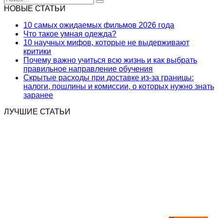
for:
НОВЫЕ СТАТЬИ
10 самых ожидаемых фильмов 2026 года
Что такое умная одежда?
10 научных мифов, которые не выдерживают
критики
Почему важно учиться всю жизнь и как выбрать
правильное направление обучения
Скрытые расходы при доставке из-за границы:
налоги, пошлины и комиссии, о которых нужно знать
заранее
ЛУЧШИЕ СТАТЬИ