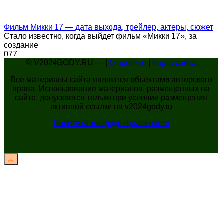
Фильм Микки 17 — дата выхода, трейлер, актеры, сюжет
Стало известно, когда выйдет фильм «Микки 17», за
создание
0
77
© V2024GODY.RU — |
О проекте
|
Карта сайта
Все материалы сайта являются объектами авторского
права. Использование материалов, размещённых на
сайте, допускается только при условии размещения
активной ссылки на v2024gody.ru
Политика конфиденциальности