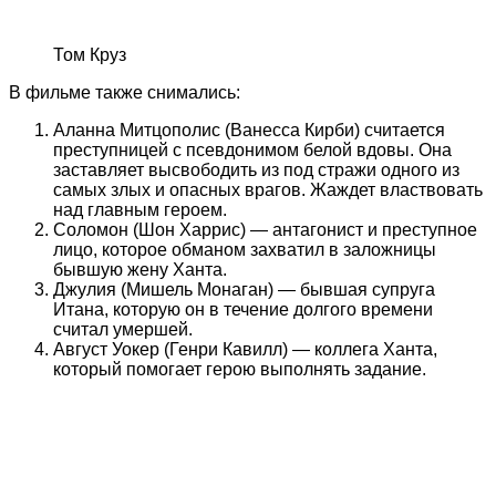
Том Круз
В фильме также снимались:
Аланна Митцополис (Ванесса Кирби) считается
преступницей с псевдонимом белой вдовы. Она
заставляет высвободить из под стражи одного из
самых злых и опасных врагов. Жаждет властвовать
над главным героем.
Соломон (Шон Харрис) — антагонист и преступное
лицо, которое обманом захватил в заложницы
бывшую жену Ханта.
Джулия (Мишель Монаган) — бывшая супруга
Итана, которую он в течение долгого времени
считал умершей.
Август Уокер (Генри Кавилл) — коллега Ханта,
который помогает герою выполнять задание.