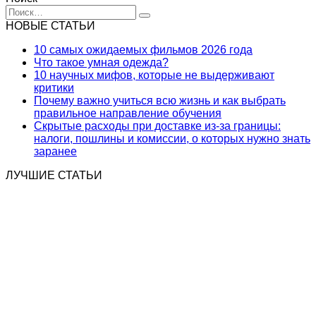
Search
for:
НОВЫЕ СТАТЬИ
10 самых ожидаемых фильмов 2026 года
Что такое умная одежда?
10 научных мифов, которые не выдерживают
критики
Почему важно учиться всю жизнь и как выбрать
правильное направление обучения
Скрытые расходы при доставке из-за границы:
налоги, пошлины и комиссии, о которых нужно знать
заранее
ЛУЧШИЕ СТАТЬИ