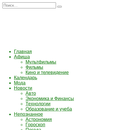
Перейти
Search
к
for:
содержанию
Главная
Афиша
Мультфильмы
Фильмы
Кино и телевидение
Календарь
Мода
Новости
Авто
Экономика и Финансы
Технологии
Образование и учеба
Непознанное
Астрономия
Гороскоп
Погода