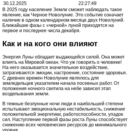
30.12.2025
22:27:49
В 2025 году население Земли сможет наблюдать такое
явление, как Черное Новолуние. Это событие означает
наличие в одном календарном месяце двух Новолуний.
Ближайшие фазы с «черной» луной приходятся на
первое и последнее числа декабря.
Как и на кого они влияют
Энергия Луны обладает выдающейся силой. Она может
влиять на Мировой океан. Что уж говорить о человеке!
На него оказывается значительное воздействие,
затрагиваются эмоции, настроение, состояние здоровья.
С древних времен Новолуние являлось для
земледельцев указателем начала посевных работ. От
положения ночного светила на небе зависел этап
возделывания земли.
В темные безлунные ночи люди в наибольшей степени
испытывают эмоциональную нестабильность, снижение
положительной энергетики, работоспособности, упадок
сил. Наступление первой фазы роста Луны способствует
снижению всех человеческих ресурсов до минимального
уровня.