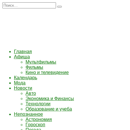
Перейти
Search
к
for:
содержанию
Главная
Афиша
Мультфильмы
Фильмы
Кино и телевидение
Календарь
Мода
Новости
Авто
Экономика и Финансы
Технологии
Образование и учеба
Непознанное
Астрономия
Гороскоп
Погода