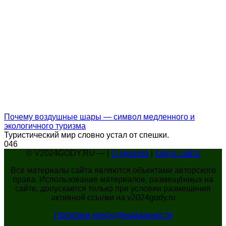
Почему воздушные шары — символ медленного и
экологичного туризма
Туристический мир словно устал от спешки.
0
46
© V2024GODY.RU — |
О проекте
|
Карта сайта
Все материалы сайта являются объектами авторского
права. Использование материалов, размещённых на
сайте, допускается только при условии размещения
активной ссылки на v2024gody.ru
Политика конфиденциальности