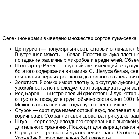
Селекционерами выведено множество сортов лука-севка,
Центурион — популярный сорт, который отличается б
Внутренняя мякоть — белая. Пластинки лука плотные,
попадание различных микробов и вредителей. Объем 
Штутгартер Ризен — крупный лук, имеющий округлую 
богатого содержания витамина С. Шелуха белая, све
появлении первых ростков и до полного созревания 
Золотистый семко имеет плотную, округлую луковицу,
урожайность, но не следует сорт выращивать для зел
Ред Барон — быстро спелый фиолетовый лук, которы
от густоты посадки в грунт, обычно составляет 100 
Можно сажать осенью, тогда лук созреет в июне.
Стурон — сорт лука имеет острый вкус, поспевает в и
коричневая. Сохраняет свои свойства при сушке, за
Штур — сорт среднепозднего созревания с высокой у
длительного хранения. Подходит для выращивания н
Стригунок — репчатый лук поспевает рано. Особого 
Урожайный, дополнительно 2-4 луковицы.