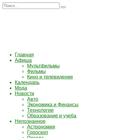
Перейти
Search
к
for:
содержанию
Главная
Афиша
Мультфильмы
Фильмы
Кино и телевидение
Календарь
Мода
Новости
Авто
Экономика и Финансы
Технологии
Образование и учеба
Непознанное
Астрономия
Гороскоп
Погода