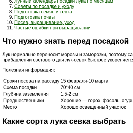
Лунный календарь посадки лука по месяцам
Советы по посадке и уходу
Подготовка семян и севка
Подготовка почвы
Посев, выращивание, уход
Частые ошибки при выращивании
Что нужно знать перед посадкой
Лук нормально переносит морозы и заморозки, поэтому саж
прибавлении светового дня лук-севок быстрее укореняетс
Полезная информация:
Сроки посева на рассаду
15 февраля-10 марта
Схема посадки
70*40 см
Глубина заземления
1,5-2 см
Предшественники
Хорошие — горох, фасоль, огурц
Место
Хорошо освещенный участок
Какие сорта лука севка выбрать