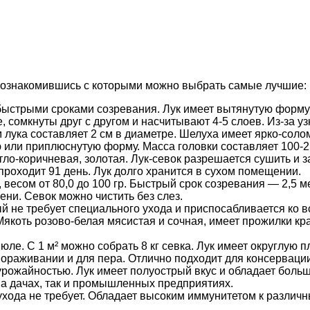
 ознакомившись с которыми можно выбрать самые лучшие:
ыстрыми сроками созревания. Лук имеет вытянутую форму с 
 сомкнуты друг с другом и насчитывают 4-5 слоев. Из-за у
лука составляет 2 см в диаметре. Шелуха имеет ярко-соло
или приплюснутую форму. Масса головки составляет 100-250
тло-коричневая, золотая. Лук-севок разрешается сушить и 
проходит 91 день. Лук долго хранится в сухом помещении.
 весом от 80,0 до 100 гр. Быстрый срок созревания — 2,5 
ени. Севок можно чистить без слез.
й не требует специального ухода и приспосабливается ко 
г. Мякоть розово-белая мясистая и сочная, имеет прожилки к
юле. С 1 м² можно собрать 8 кг севка. Лук имеет округлую п
мораживании и для пера. Отлично подходит для консерваци
рожайностью. Лук имеет полуострый вкус и обладает больш
а дачах, так и промышленных предприятиях.
ухода не требует. Обладает высоким иммунитетом к разли