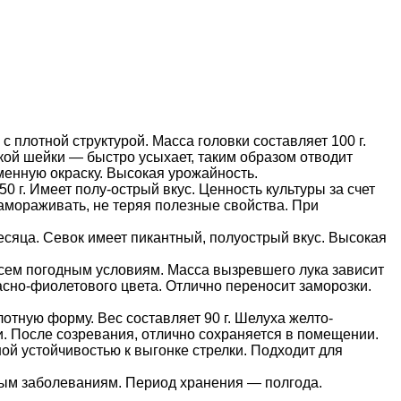
плотной структурой. Масса головки составляет 100 г.
зкой шейки — быстро усыхает, таким образом отводит
менную окраску. Высокая урожайность.
 г. Имеет полу-острый вкус. Ценность культуры за счет
замораживать, не теряя полезные свойства. При
месяца. Севок имеет пикантный, полуострый вкус. Высокая
всем погодным условиям. Масса вызревшего лука зависит
расно-фиолетового цвета. Отлично переносит заморозки.
лотную форму. Вес составляет 90 г. Шелуха желто-
и. После созревания, отлично сохраняется в помещении.
ой устойчивостью к выгонке стрелки. Подходит для
чным заболеваниям. Период хранения — полгода.