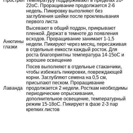
Прострел
Температуру поддерживают в пределах 20-
22оС. Проращивание продолжается 2-6
недель. Пикировку выполняют без
заглубления шейки после проклевывания
первого листа
Высевают в общий поддон, прикрывают
пленкой. Держат в темноте до появления
всходов. Проращивание занимает 1-1,5
Анютины
недели. Пикируют через месяц, пересаживая
глазки
в отдельные емкости каждый росток. Для
роста благоприятны температура 14-15оС и
хорошее освещение
Посев выполняют в отдельные стаканчики,
чтобы избежать пикировки, повреждающей
корни. Заглубляют семена на 0,5 см,
присыпают песком. Проращивание
Лаванда
продолжается 2 недели. Росткам необходимы
периодические опрыскивания,
дополнительное освещение, температурный
режим 15-18оС. Пикируют в фазе 2-3 пар
крепких листов