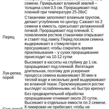
семени. Прикрывают влажной землей –
толщина слоя 0,5 см. Проращивают под
пленкой при температуре 25-28оС
Стаканчики заполняют влажным грунтом,
делают углубление по центру. Сажают по 2
семени в емкость, присыпают увлажненной
почвой. Проращивают под пленкой. С
появлением ростков стаканчики открывают
Перец
и ставят под лампу. Перед посевом семена
выдерживают в стимуляторе и
просушивают, чтобы сократить время
проклевывания – у сухих проращивание
происходит на 10-12 сутки
Высевают в кассеты на глубину до 1 см,
проращивают под пленкой. Вегетация
длительная, поэтому для ускорения
Лук-репка,
процесса семена вымачивают 30 мин в
порей
теплой воде и несколько дней выдерживают
во влажной ткани. Проклюнувшиеся ростки
выглядят ослабленными, но быстро крепнут
Без предварительной обработки
проращивание отнимает около 20 суток.
Высевают в отдельные емкости по 2 семени.
К пикировке не прибегают, чтобы не