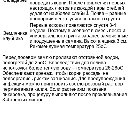
Сельдерей
повредить корни. После появления первых
настоящих листов из каждой пары стеблей
удаляют наиболее слабый. Почва – равные
пропорции песка, универсального грунта
Первые всходы появляются спустя 3-4
недели. Поэтому высевают в смесь песка и
Земляника,
универсального грунта заранее замоченные
клубника
и подсушенные семена. Высота ящика 3 см.
Рекомендуемая температура 25оС
Перед посевом землю проливают отстоянной водой,
подогретой до 25оС. Впоследствии для полива
используют более теплую воду – температура 26-28оС.
Обеспечивают дренаж, чтобы корни рассады не
подвергались рискам загнивания. Для предупреждения
инфекции можно приготовить светло-розовый раствор
перманганата калия. Если растениям показана
пикировка, процедуру выполняют после проклевывания
3-4 крепких листов.