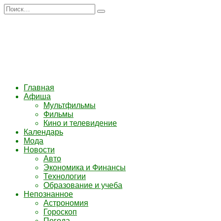
Перейти
Search
к
for:
содержанию
Главная
Афиша
Мультфильмы
Фильмы
Кино и телевидение
Календарь
Мода
Новости
Авто
Экономика и Финансы
Технологии
Образование и учеба
Непознанное
Астрономия
Гороскоп
Погода