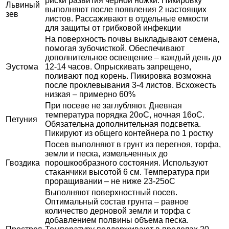
риски развития черной ножки. Пикировку
Львиный
выполняют после появления 2 настоящих
зев
листов. Рассаживают в отдельные емкости
для защиты от грибковой инфекции
На поверхность почвы выкладывают семена,
помогая зубочисткой. Обеспечивают
дополнительное освещение – каждый день до
Эустома
12-14 часов. Опрыскивать запрещено,
поливают под корень. Пикировка возможна
после проклевывания 3-4 листов. Всхожесть
низкая – примерно 60%
При посеве не заглубляют. Дневная
температура порядка 20оС, ночная 16оС.
Петуния
Обязательна дополнительная подсветка.
Пикируют из общего контейнера по 1 ростку
Посев выполняют в грунт из перегноя, торфа,
земли и песка, измельченных до
Гвоздика
порошкообразного состояния. Используют
стаканчики высотой 6 см. Температура при
проращивании – не ниже 23-25оС
Выполняют поверхностный посев.
Оптимальный состав грунта – равное
количество дерновой земли и торфа с
добавлением полвины объема песка.