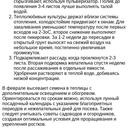
сбрызгивают, используя пульверизатор. Полив до
появления 3-4 листов лучше выполнять талой
водой.
Теплолюбивые культуры держат вблизи системы
отопления, холодостойкие придвигают к окнам. Для
закаливания уменьшают температуру после первых
всходов на 2-3оС, второе снижение выполняют
после пикировки. За 1-2 недели до пересадки в
открытый грунт выносят на свежий воздух на
небольшое время, постепенно увеличивая
промежуток.
Подкармливают рассаду, когда проклюнутся 2-3
листа. Вторая подкормка желательна спустя неделю
после рассаживания в отдельные емкости.
Удобрения растворяют в теплой воде, добиваясь
низкой концентрации.
В феврале высевают семена в теплицы с
дополнительным освещением и обогревом.
Ориентироваться по срокам можно, используя лунный
посадочный календарь с указанием благоприятных
периодов и нежелательных дней для посева. Также
следует учитывать советы садоводов и огородников,
создавая оптимальные условия для проращивания и
укрепления ростков.