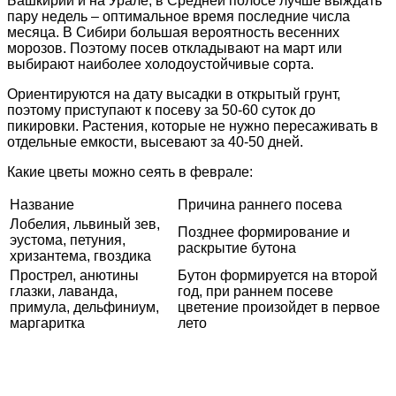
Башкирии и на Урале, в Средней полосе лучше выждать
пару недель – оптимальное время последние числа
месяца. В Сибири большая вероятность весенних
морозов. Поэтому посев откладывают на март или
выбирают наиболее холодоустойчивые сорта.
Ориентируются на дату высадки в открытый грунт,
поэтому приступают к посеву за 50-60 суток до
пикировки. Растения, которые не нужно пересаживать в
отдельные емкости, высевают за 40-50 дней.
Какие цветы можно сеять в феврале:
Название
Причина раннего посева
Лобелия, львиный зев,
Позднее формирование и
эустома, петуния,
раскрытие бутона
хризантема, гвоздика
Прострел, анютины
Бутон формируется на второй
глазки, лаванда,
год, при раннем посеве
примула, дельфиниум,
цветение произойдет в первое
маргаритка
лето