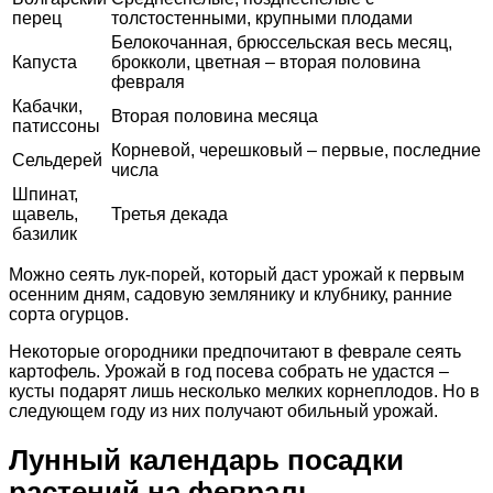
перец
толстостенными, крупными плодами
Белокочанная, брюссельская весь месяц,
Капуста
брокколи, цветная – вторая половина
февраля
Кабачки,
Вторая половина месяца
патиссоны
Корневой, черешковый – первые, последние
Сельдерей
числа
Шпинат,
щавель,
Третья декада
базилик
Можно сеять лук-порей, который даст урожай к первым
осенним дням, садовую землянику и клубнику, ранние
сорта огурцов.
Некоторые огородники предпочитают в феврале сеять
картофель. Урожай в год посева собрать не удастся –
кусты подарят лишь несколько мелких корнеплодов. Но в
следующем году из них получают обильный урожай.
Лунный календарь посадки
растений на февраль