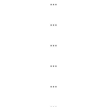
* * *
* * *
* * *
* * *
* * *