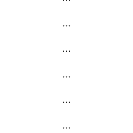
* * *
* * *
* * *
* * *
* * *
* * *