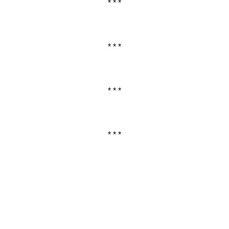
* * *
* * *
* * *
* * *