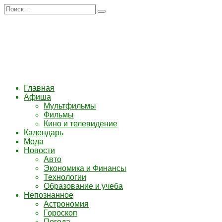
Перейти
Search
к
for:
содержанию
Главная
Афиша
Мультфильмы
Фильмы
Кино и телевидение
Календарь
Мода
Новости
Авто
Экономика и Финансы
Технологии
Образование и учеба
Непознанное
Астрономия
Гороскоп
Погода