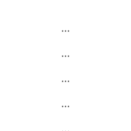
* * *
* * *
* * *
* * *