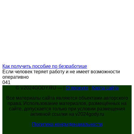
Как получить пособие по безработице
Если человек теряет работу и не имеет возможности
оперативно
0
41
© V2024GODY.RU — |
О проекте
|
Карта сайта
Все материалы сайта являются объектами авторского
права. Использование материалов, размещённых на
сайте, допускается только при условии размещения
активной ссылки на v2024gody.ru
Политика конфиденциальности