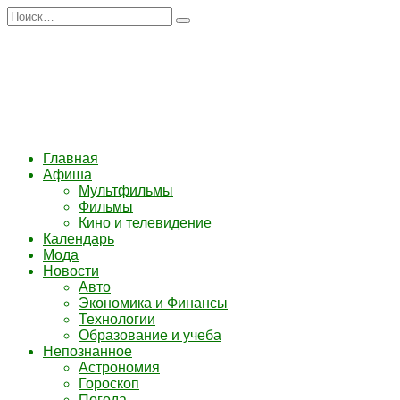
Перейти
Search
к
for:
содержанию
Главная
Афиша
Мультфильмы
Фильмы
Кино и телевидение
Календарь
Мода
Новости
Авто
Экономика и Финансы
Технологии
Образование и учеба
Непознанное
Астрономия
Гороскоп
Погода