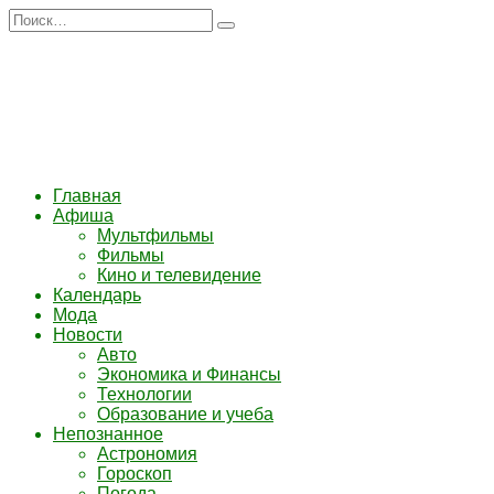
Перейти
Search
к
for:
содержанию
Главная
Афиша
Мультфильмы
Фильмы
Кино и телевидение
Календарь
Мода
Новости
Авто
Экономика и Финансы
Технологии
Образование и учеба
Непознанное
Астрономия
Гороскоп
Погода