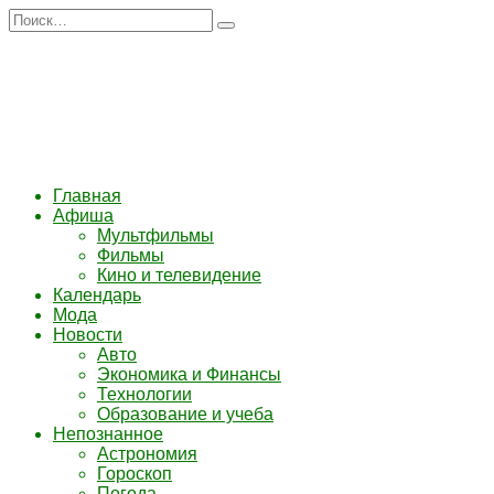
Перейти
Search
к
for:
содержанию
Главная
Афиша
Мультфильмы
Фильмы
Кино и телевидение
Календарь
Мода
Новости
Авто
Экономика и Финансы
Технологии
Образование и учеба
Непознанное
Астрономия
Гороскоп
Погода