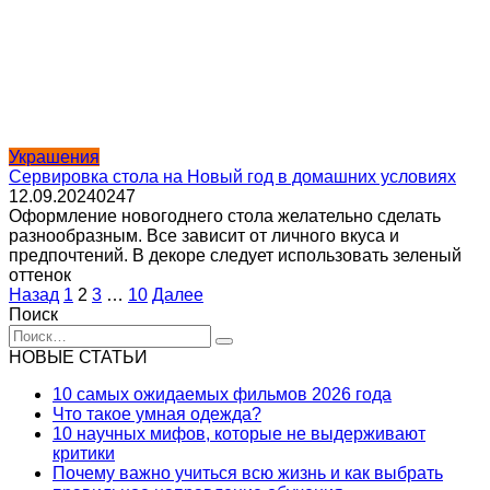
Украшения
Сервировка стола на Новый год в домашних условиях
12.09.2024
0
247
Оформление новогоднего стола желательно сделать
разнообразным. Все зависит от личного вкуса и
предпочтений. В декоре следует использовать зеленый
оттенок
Пагинация
Назад
1
2
3
…
10
Далее
записей
Поиск
Search
for:
НОВЫЕ СТАТЬИ
10 самых ожидаемых фильмов 2026 года
Что такое умная одежда?
10 научных мифов, которые не выдерживают
критики
Почему важно учиться всю жизнь и как выбрать