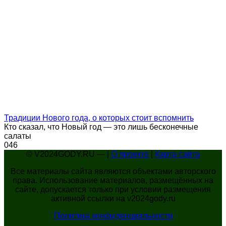
Традиции Нового года, о которых стоит вспомнить
Кто сказал, что Новый год — это лишь бесконечные
салаты
0
46
© V2024GODY.RU — |
О проекте
|
Карта сайта
Все материалы сайта являются объектами авторского
права. Использование материалов, размещённых на
сайте, допускается только при условии размещения
активной ссылки на v2024gody.ru
Политика конфиденциальности