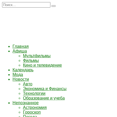
Перейти
Search
к
for:
содержанию
Главная
Афиша
Мультфильмы
Фильмы
Кино и телевидение
Календарь
Мода
Новости
Авто
Экономика и Финансы
Технологии
Образование и учеба
Непознанное
Астрономия
Гороскоп
Погода