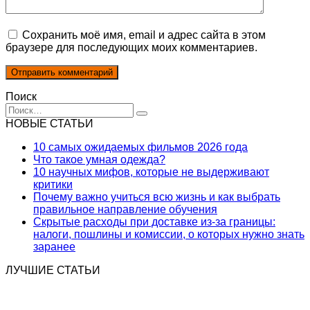
Сохранить моё имя, email и адрес сайта в этом
браузере для последующих моих комментариев.
Поиск
Search
for:
НОВЫЕ СТАТЬИ
10 самых ожидаемых фильмов 2026 года
Что такое умная одежда?
10 научных мифов, которые не выдерживают
критики
Почему важно учиться всю жизнь и как выбрать
правильное направление обучения
Скрытые расходы при доставке из-за границы:
налоги, пошлины и комиссии, о которых нужно знать
заранее
ЛУЧШИЕ СТАТЬИ