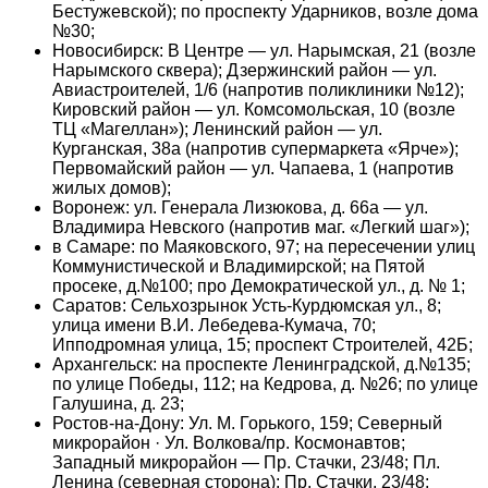
Бестужевской); по проспекту Ударников, возле дома
№30;
Новосибирск: В Центре — ул. Нарымская, 21 (возле
Нарымского сквера); Дзержинский район — ул.
Авиастроителей, 1/6 (напротив поликлиники №12);
Кировский район — ул. Комсомольская, 10 (возле
ТЦ «Магеллан»); Ленинский район — ул.
Курганская, 38а (напротив супермаркета «Ярче»);
Первомайский район — ул. Чапаева, 1 (напротив
жилых домов);
Воронеж: ул. Генерала Лизюкова, д. 66а — ул.
Владимира Невского (напротив маг. «Легкий шаг»);
в Самаре: по Маяковского, 97; на пересечении улиц
Коммунистической и Владимирской; на Пятой
просеке, д.№100; про Демократической ул., д. № 1;
Саратов: Сельхозрынок Усть-Курдюмская ул., 8;
улица имени В.И. Лебедева-Кумача, 70;
Ипподромная улица, 15; проспект Строителей, 42Б;
Архангельск: на проспекте Ленинградской, д.№135;
по улице Победы, 112; на Кедрова, д. №26; по улице
Галушина, д. 23;
Ростов-на-Дону: Ул. М. Горького, 159; Северный
микрорайон · Ул. Волкова/пр. Космонавтов;
Западный микрорайон — Пр. Стачки, 23/48; Пл.
Ленина (северная сторона); Пр. Стачки, 23/48;