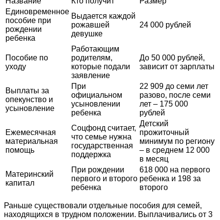
Название
Кто получит
Размер
Единовременное
Выдается каждой
пособие при
рожавшей
24 000 рублей
рождении
девушке
ребенка
Работающим
Пособие по
родителям,
До 50 000 рублей,
уходу
которые подали
зависит от зарплаты
заявление
При
22 909 до семи лет
Выплаты за
официальном
разово, после семи
опекунство и
усыновлении
лет – 175 000
усыновление
ребенка
рублей
Детский
Соцфонд считает,
Ежемесячная
прожиточный
что семье нужна
материальная
минимум по региону
государственная
помощь
– в среднем 12 000
поддержка
в месяц
При рождении
618 000 на первого
Материнский
первого и второго
ребенка и 198 за
капитал
ребенка
второго
Раньше существовали отдельные пособия для семей,
находящихся в трудном положении. Выплачивались от 3