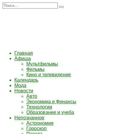
Перейти
Search
к
for:
содержанию
Главная
Афиша
Мультфильмы
Фильмы
Кино и телевидение
Календарь
Мода
Новости
Авто
Экономика и Финансы
Технологии
Образование и учеба
Непознанное
Астрономия
Гороскоп
Погода