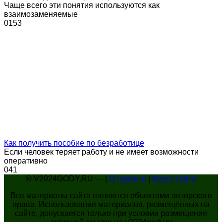
Чаще всего эти понятия используются как
взаимозаменяемые
0
153
Как получить пособие по безработице
Если человек теряет работу и не имеет возможности
оперативно
0
41
© V2024GODY.RU — |
О проекте
|
Карта сайта
Все материалы сайта являются объектами авторского
права. Использование материалов, размещённых на
сайте, допускается только при условии размещения