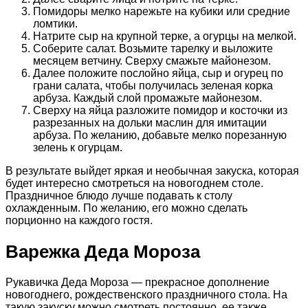
Помидоры мелко нарежьте на кубики или средние
ломтики.
Натрите сыр на крупной терке, а огурцы на мелкой.
Соберите салат. Возьмите тарелку и выложите
месяцем ветчину. Сверху смажьте майонезом.
Далее положите послойно яйца, сыр и огурец по
грани салата, чтобы получилась зеленая корка
арбуза. Каждый слой промажьте майонезом.
Сверху на яйца разложите помидор и косточки из
разрезанных на дольки маслин для имитации
арбуза. По желанию, добавьте мелко порезанную
зелень к огурцам.
В результате выйдет яркая и необычная закуска, которая
будет интересно смотреться на новогоднем столе.
Праздничное блюдо лучше подавать к столу
охлажденным. По желанию, его можно сделать
порционно на каждого гостя.
Варежка Деда Мороза
Рукавичка Деда Мороза — прекрасное дополнение
новогоднего, рождественского праздничного стола. На
такую закуску можно смотреть постоянно, ее также