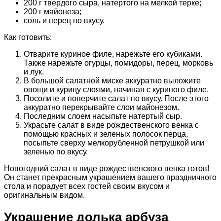
200 г твердого сыра, натертого на мелкой терке;
200 г майонеза;
соль и перец по вкусу.
Как готовить:
Отварите куриное филе, нарежьте его кубиками.
Также нарежьте огурцы, помидоры, перец, морковь
и лук.
В большой салатной миске аккуратно выложите
овощи и курицу слоями, начиная с куриного филе.
Посолите и поперчите салат по вкусу. После этого
аккуратно перекрывайте слои майонезом.
Последним слоем насыпьте натертый сыр.
Украсьте салат в виде рождественского венка с
помощью красных и зеленых полосок перца,
посыпьте сверху мелкорубленной петрушкой или
зеленью по вкусу.
Новогодний салат в виде рождественского венка готов!
Он станет прекрасным украшением вашего праздничного
стола и порадует всех гостей своим вкусом и
оригинальным видом.
Украшение долька арбуза