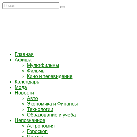
Перейти
Search
к
for:
содержанию
Главная
Афиша
Мультфильмы
Фильмы
Кино и телевидение
Календарь
Мода
Новости
Авто
Экономика и Финансы
Технологии
Образование и учеба
Непознанное
Астрономия
Гороскоп
Погода