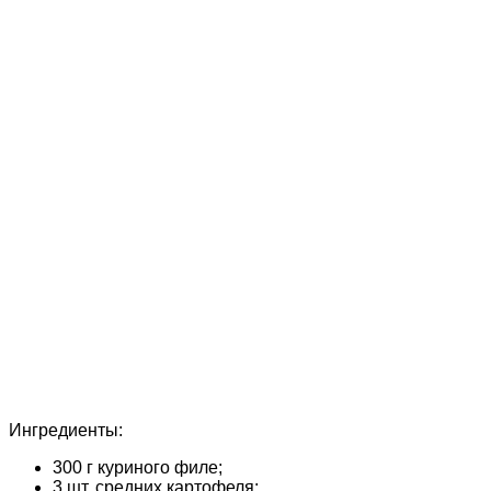
Ингредиенты:
300 г куриного филе;
3 шт. средних картофеля;