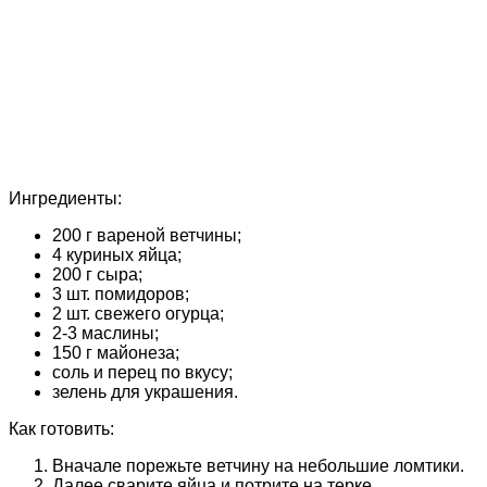
Ингредиенты:
200 г вареной ветчины;
4 куриных яйца;
200 г сыра;
3 шт. помидоров;
2 шт. свежего огурца;
2-3 маслины;
150 г майонеза;
соль и перец по вкусу;
зелень для украшения.
Как готовить:
Вначале порежьте ветчину на небольшие ломтики.
Далее сварите яйца и потрите на терке.