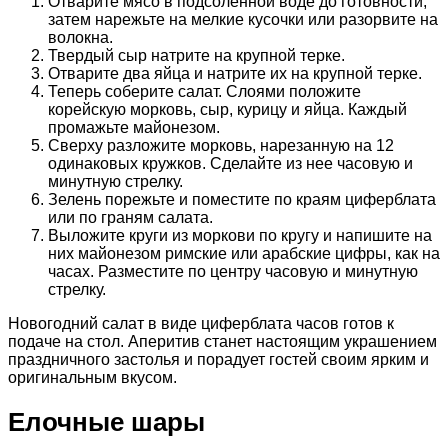
Отварите мясо в подсоленной воде до готовности,
затем нарежьте на мелкие кусочки или разорвите на
волокна.
Твердый сыр натрите на крупной терке.
Отварите два яйца и натрите их на крупной терке.
Теперь соберите салат. Слоями положите
корейскую морковь, сыр, курицу и яйца. Каждый
промажьте майонезом.
Сверху разложите морковь, нарезанную на 12
одинаковых кружков. Сделайте из нее часовую и
минутную стрелку.
Зелень порежьте и поместите по краям циферблата
или по граням салата.
Выложите круги из моркови по кругу и напишите на
них майонезом римские или арабские цифры, как на
часах. Разместите по центру часовую и минутную
стрелку.
Новогодний салат в виде циферблата часов готов к
подаче на стол. Аперитив станет настоящим украшением
праздничного застолья и порадует гостей своим ярким и
оригинальным вкусом.
Елочные шары